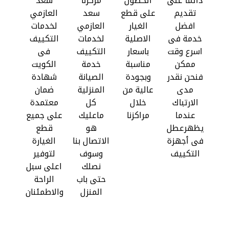
دائما على
الحصول
مركزنا
سعد
تقديم
على قطع
سعد
العازمي
افضل
الغيار
العازمي
لخدمات
خدمة فى
الاصلية
لخدمات
التكييف
اسرع وقت
باسعار
التكييف
فى
ممكن
مناسبة
خدمة
الكويت
فنحن نقدر
وبجودة
الصيانة
شهادة
مدى
عالية من
المنزلية
ضمان
الارتباك
خلال
كل
معتمدة
عندما
مراكزنا
ماعليك
على جميع
يظهرعطل
هو
قطع
فى أجهزة
الاتصال بنا
الغيارة
التكييف
وسوف
لتوفير
نصلك
اعلى سبل
حتى باب
الراحة
المنزل
والاطمئنان