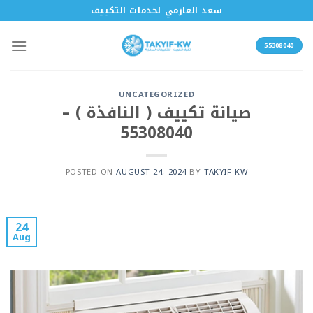
سعد العازمي لخدمات التكييف
55308040
UNCATEGORIZED
صيانة تكييف ( النافذة ) –
55308040
POSTED ON
AUGUST 24, 2024
BY
TAKYIF-KW
24
Aug